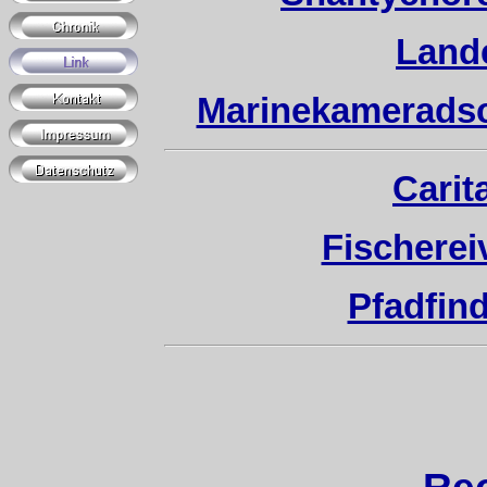
Land
Marinekameradsc
Carit
Fischerei
Pfadfin