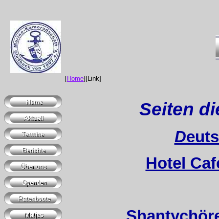
[
Home
][Link]
Seiten di
D
euts
Hotel Ca
Shantychör