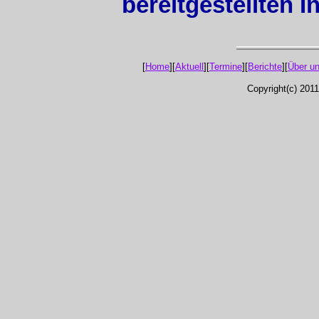
bereitgestellten 
[
Home
][
Aktuell
][
Termine
][
Berichte
][
Über u
Copyright(c) 201